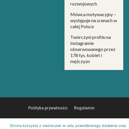
rozwojowych
Mówca motywacyjny –
występuje na scenach w
całej Polsce
Twórczyni profilu na
Instagramie
obserwowanego przez
178 tys. kobiet i
mężczyzn
Polityka prywatności
Regulamin
Strona korzysta z ciasteczek w celu prawidłowego działania oraz