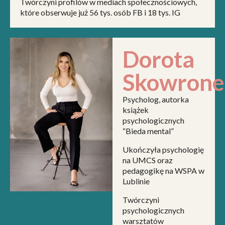
Twórczyni profilów w mediach społecznościowych,
które obserwuje już 56 tys. osób FB i 18 tys. IG
Dorota
Skowrone
Psycholog, autorka
książek
psychologicznych
“Bieda mental”
Ukończyła psychologię
na UMCS oraz
pedagogikę na WSPA w
Lublinie
Twórczyni
psychologicznych
warsztatów