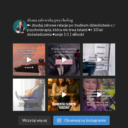
diana.zalewska.psycholog
🔑 zbuduj zdrowe relacje po trudnym dzieciństwie
👉
psychoterapia, która nie trwa latami
◾+ 10 lat
doświadczenia
◾sesje 1:1 | eBooki
Wczytaj więcej
Obserwuj na Instagramie