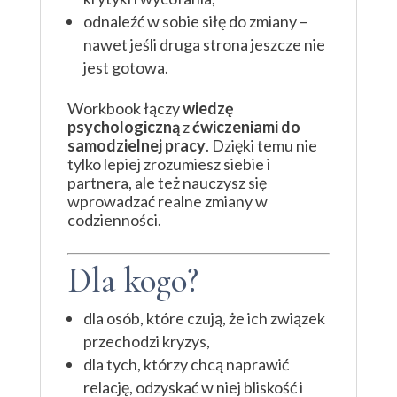
odnaleźć w sobie siłę do zmiany –
nawet jeśli druga strona jeszcze nie
jest gotowa.
Workbook łączy
wiedzę
psychologiczną
z
ćwiczeniami do
samodzielnej pracy
. Dzięki temu nie
tylko lepiej zrozumiesz siebie i
partnera, ale też nauczysz się
wprowadzać realne zmiany w
codzienności.
Dla kogo?
dla osób, które czują, że ich związek
przechodzi kryzys,
dla tych, którzy chcą naprawić
relację, odzyskać w niej bliskość i