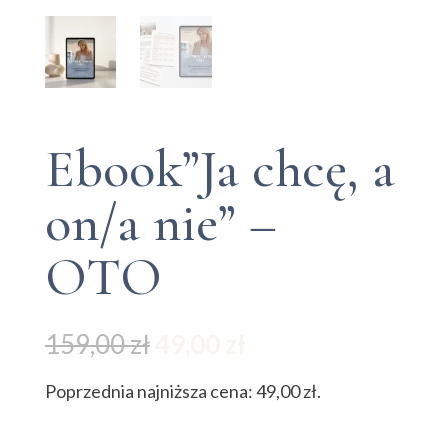
Ebook”Ja chcę, a
on/a nie” –
OTO
Pierwotna
Aktualna
159,00
zł
49,00
zł
cena
cena
wynosiła:
wynosi:
Poprzednia najniższa cena:
49,00
zł
.
159,00 zł.
49,00 zł.