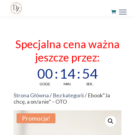
Specjalna cena ważna
jeszcze przez:
00
:
14
:
54
GODZ.
MIN.
SEK.
Strona Główna
/
Bez kategorii
/ Ebook”Ja
chcę, a on/a nie” – OTO
Promocja!