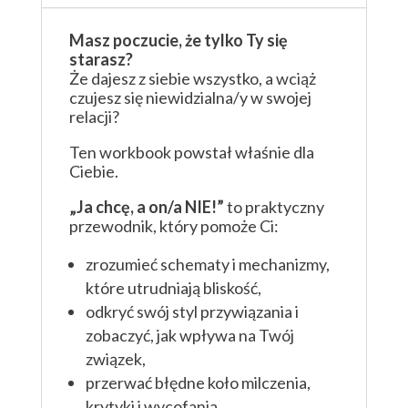
Masz poczucie, że tylko Ty się
starasz?
Że dajesz z siebie wszystko, a wciąż
czujesz się niewidzialna/y w swojej
relacji?
Ten workbook powstał właśnie dla
Ciebie.
„Ja chcę, a on/a NIE!”
to praktyczny
przewodnik, który pomoże Ci:
zrozumieć schematy i mechanizmy,
które utrudniają bliskość,
odkryć swój styl przywiązania i
zobaczyć, jak wpływa na Twój
związek,
przerwać błędne koło milczenia,
krytyki i wycofania,