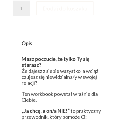
ilość
Dodaj do koszyka
Ebook"Ja
chcę,
a
on/a
nie"
-
Opis
OTO
Masz poczucie, że tylko Ty się
starasz?
Że dajesz z siebie wszystko, a wciąż
czujesz się niewidzialna/y w swojej
relacji?
Ten workbook powstał właśnie dla
Ciebie.
„Ja chcę, a on/a NIE!”
to praktyczny
przewodnik, który pomoże Ci: