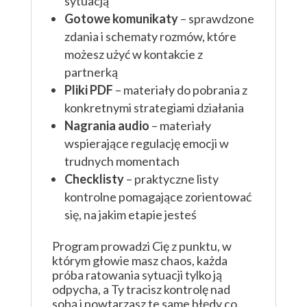
sytuacją
Gotowe komunikaty
– sprawdzone
zdania i schematy rozmów, które
możesz użyć w kontakcie z
partnerką
Pliki PDF
– materiały do pobrania z
konkretnymi strategiami działania
Nagrania audio
– materiały
wspierające regulację emocji w
trudnych momentach
Checklisty
– praktyczne listy
kontrolne pomagające zorientować
się, na jakim etapie jesteś
Program prowadzi Cię z punktu, w
którym głowie masz chaos, każda
próba ratowania sytuacji tylko ją
odpycha, a Ty tracisz kontrolę nad
sobą i powtarzasz te same błędy co