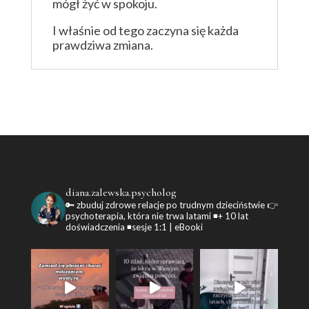
mógł żyć w spokoju.
I właśnie od tego zaczyna się każda
prawdziwa zmiana.
diana.zalewska.psycholog
🔑 zbuduj zdrowe relacje po trudnym dzieciństwie
👉
psychoterapia, która nie trwa latami
◾+ 10 lat
doświadczenia
◾sesje 1:1 | eBooki