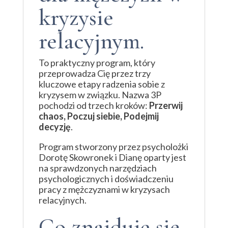
kryzysie
relacyjnym.
To praktyczny program, który
przeprowadza Cię przez trzy
kluczowe etapy radzenia sobie z
kryzysem w związku. Nazwa 3P
pochodzi od trzech kroków:
Przerwij
chaos, Poczuj siebie, Podejmij
decyzję
.
Program stworzony przez psycholożki
Dorotę Skowronek i Dianę oparty jest
na sprawdzonych narzędziach
psychologicznych i doświadczeniu
pracy z mężczyznami w kryzysach
relacyjnych.
Co znajduje się