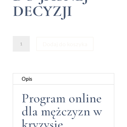
DECYZJI
ilość
Dodaj do koszyka
Warsztaty:
Metoda
3P
Opis
Program online
dla mężczyzn w
kryzysie