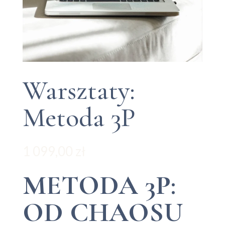
Warsztaty:
Metoda 3P
1 099,00
zł
METODA 3P:
OD CHAOSU