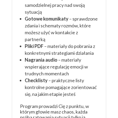
samodzielnej pracy nad swoją
sytuacją
Gotowe komunikaty
– sprawdzone
zdania i schematy rozmów, które
możesz użyć w kontakcie z
partnerką
Pliki PDF
– materiały do pobrania z
konkretnymi strategiami działania
Nagrania audio
– materiały
wspierające regulację emocji w
trudnych momentach
Checklisty
– praktyczne listy
kontrolne pomagające zorientować
się, na jakim etapie jesteś
Program prowadzi Cię z punktu, w
którym głowie masz chaos, każda
próba ratowania sytuacji tylko ją