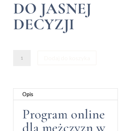
DO JASNEJ
DECYZJI
ilość
Dodaj do koszyka
Warsztaty:
Metoda
3P
Opis
Program online
dla mężczyzn w