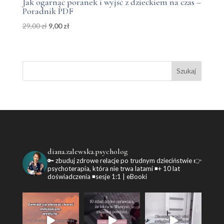
Jak ogarnąć poranek i wyjść z dzieckiem na czas –
Poradnik PDF
Pierwotna
Aktualna
29,00
zł
9,00
zł
cena
cena
wynosiła:
wynosi:
29,00 zł.
9,00 zł.
diana.zalewska.psycholog
🔑 zbuduj zdrowe relacje po trudnym dzieciństwie
👉
psychoterapia, która nie trwa latami
◾+ 10 lat
doświadczenia
◾sesje 1:1 | eBooki