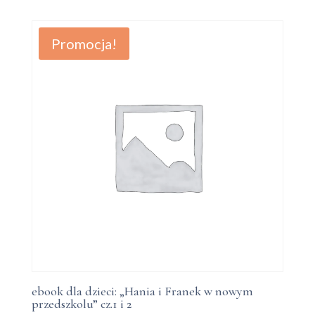
wynosiła:
wynosi:
87,00 zł.
67,00 zł.
Promocja!
ebook dla dzieci: „Hania i Franek w nowym
przedszkolu” cz.1 i 2