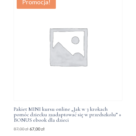
Promocja!
Pakiet MINI kursu online „Jak w 3 krokach
pomóc dziecku zaadaptować się w przedszkolu” +
BONUS ebook dla dzieci
Pierwotna
Aktualna
87,00
zł
67,00
zł
cena
cena